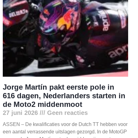
Jorge Martín pakt eerste pole in
616 dagen, Nederlanders starten in
de Moto2 middenmoot
27 juni 2026
Geen reacties
ASSEN – De kwalificaties voor de Dutch TT hebben voor
een aantal verrassende uitslagen gezorgd. In de MotoGP