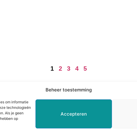
1
2
3
4
5
ering
Juridisch
Beheer toestemming
ze
Statuten
ies om informatie
Klachtenprocedure
deze technologieën
Cookieverklaring
n. Als je geen
Accepteren
d hebben op
Privacyverklaring