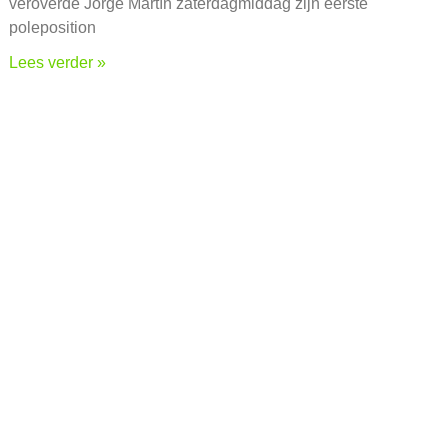
veroverde Jorge Martín zaterdagmiddag zijn eerste
poleposition
Lees verder »