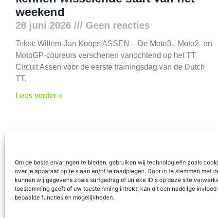
weekend
26 juni 2026
Geen reacties
Tekst: Willem-Jan Koops ASSEN – De Moto3-, Moto2- en
MotoGP-coureurs verschenen vanochtend op het TT
Circuit Assen voor de eerste trainingsdag van de Dutch
TT.
Lees verder »
Nieuws
Programm
Algemeen
Aa en Hun
Om de beste ervaringen te bieden, gebruiken wij technologieën zoals cook
Aa en Hunze
Assen
over je apparaat op te slaan en/of te raadplegen. Door in te stemmen met 
Assen
Tynaarlo
kunnen wij gegevens zoals surfgedrag of unieke ID's op deze site verwerke
toestemming geeft of uw toestemming intrekt, kan dit een nadelige invloe
Midden-Drenthe
bepaalde functies en mogelijkheden.
Tynaarlo