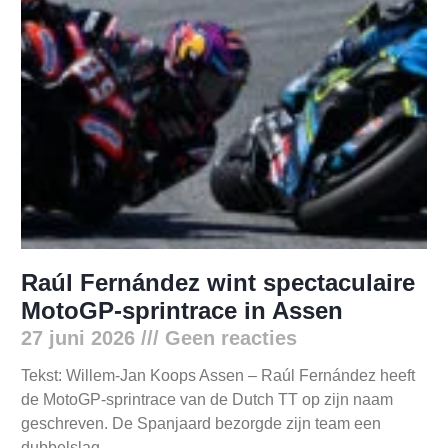
Raúl Fernández wint spectaculaire
MotoGP-sprintrace in Assen
27 juni 2026
Geen reacties
Tekst: Willem-Jan Koops Assen – Raúl Fernández heeft
de MotoGP-sprintrace van de Dutch TT op zijn naam
geschreven. De Spanjaard bezorgde zijn team een
dubbelslag