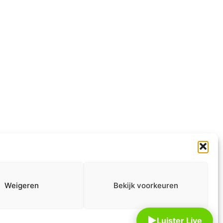
Informatie
Info MAAT
ANBI
Over ons
Weigeren
Bekijk voorkeuren
Contact
▶
Luister Live