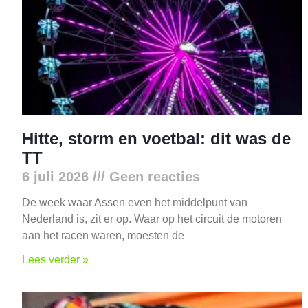
Hitte, storm en voetbal: dit was de
TT
6 juli 2026
Geen reacties
De week waar Assen even het middelpunt van
Nederland is, zit er op. Waar op het circuit de motoren
aan het racen waren, moesten de
Lees verder »