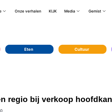
e
Onze verhalen
KIJK
Media
Gemist
Eten
Cultuur
en regio bij verkoop hoofdka
50