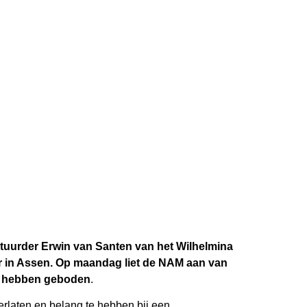
tuurder Erwin van Santen van het Wilhelmina
 in Assen. Op maandag liet de NAM aan van
eer hebben geboden
.
rlaten en belang te hebben bij een