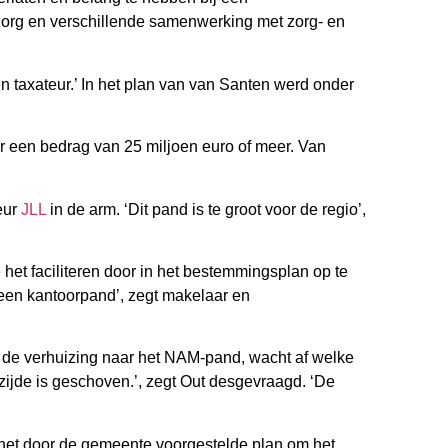
zorg en verschillende samenwerking met zorg- en
n taxateur.’ In het plan van van Santen werd onder
een bedrag van 25 miljoen euro of meer. Van
eur
JLL
in de arm. ‘Dit pand is te groot voor de regio’,
het faciliteren door in het bestemmingsplan op te
en kantoorpand’, zegt makelaar en
r de verhuizing naar het NAM-pand, wacht af welke
rzijde is geschoven.’, zegt Out desgevraagd. ‘De
 het door de gemeente voorgestelde plan om het