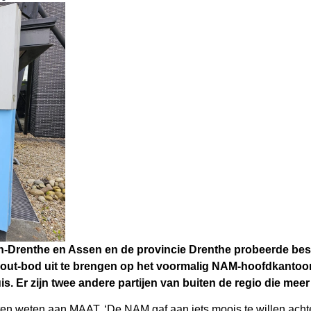
-Drenthe en Assen en de provincie Drenthe probeerde bes
ut-bod uit te brengen op het voormalig NAM-hoofdkantoor
is. Er zijn twee andere partijen van buiten de regio die m
en weten aan MAAT, ‘De NAM gaf aan iets moois te willen achte