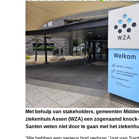
Met behulp van stakeholders, gemeenten Midden
ziekenhuis Assen (WZA) een zogenaamd knock-o
Santen weten niet door te gaan met het ziekenhu
‘We hebben een serieus bod gedaan,’ laat van Sant