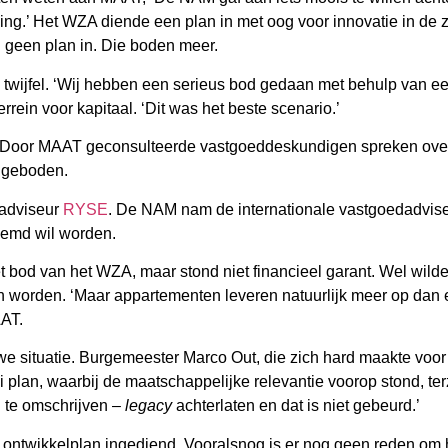
ng.’ Het WZA diende een plan in met oog voor innovatie in de 
 geen plan in. Die boden meer.
 twijfel. ‘Wij hebben een serieus bod gedaan met behulp van ee
rein voor kapitaal. ‘Dit was het beste scenario.’
 Door MAAT geconsulteerde vastgoeddeskundigen spreken over 
s geboden.
dadviseur
RYSE
. De NAM nam de internationale vastgoedadvis
oemd wil worden.
bod van het WZA, maar stond niet financieel garant. Wel wilde 
orden. ‘Maar appartementen leveren natuurlijk meer op dan e
AAT.
we situatie. Burgemeester Marco Out, die zich hard maakte voo
oi plan, waarbij de maatschappelijke relevantie voorop stond, te
 te omschrijven –
legacy
achterlaten en dat is niet gebeurd.’
n ontwikkelplan ingediend. Vooralsnog is er nog geen reden om