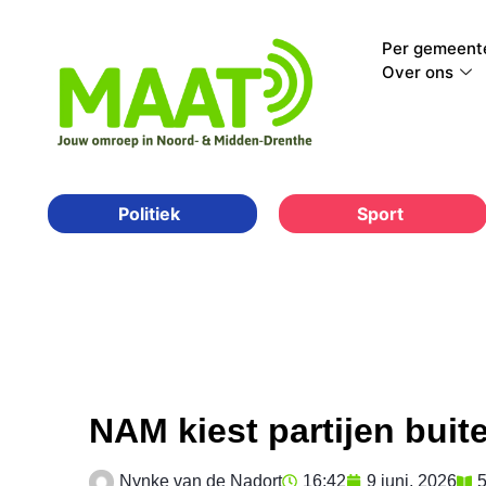
Per gemeent
Over ons
Sport
Politiek
NAM kiest partijen buit
Nynke van de Nadort
16:42
9 juni, 2026