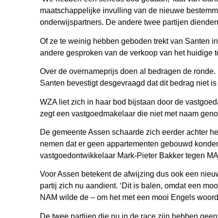
maatschappelijke invulling van de nieuwe bestemmi
onderwijspartners. De andere twee partijen dienden
Of ze te weinig hebben geboden trekt van Santen in
andere gesproken van de verkoop van het huidige ter
Over de overnameprijs doen al bedragen de ronde.
Santen bevestigt desgevraagd dat dit bedrag niet i
WZA liet zich in haar bod bijstaan door de vastgoe
zegt een vastgoedmakelaar die niet met naam gen
De gemeente Assen schaarde zich eerder achter het 
nemen dat er geen appartementen gebouwd konden w
vastgoedontwikkelaar Mark-Pieter Bakker tegen M
Voor Assen betekent de afwijzing dus ook een nieu
partij zich nu aandient. ‘Dit is balen, omdat een mo
NAM wilde de – om het met een mooi Engels woord
De twee partijen die nu in de race zijn hebben gee