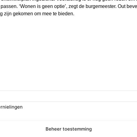
 passen. ‘Wonen is geen optie’, zegt de burgemeester. Out beve
ing zijn gekomen om mee te bieden.
rnielingen
ering
Juridisch
Beheer toestemming
ze
Statuten