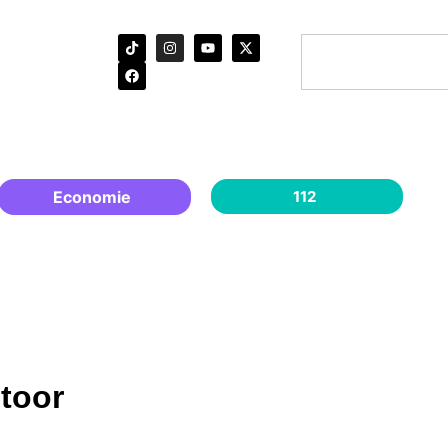
Economie
112
ntoor