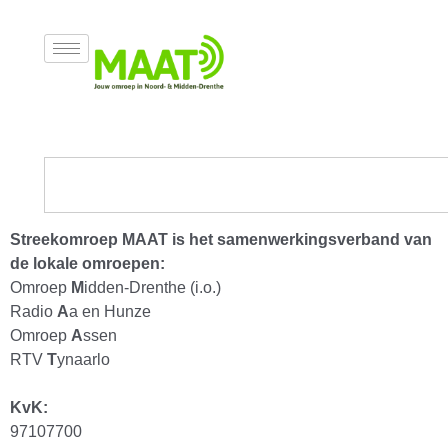
Info MAAT
Streekomroep MAAT is het samenwerkingsverband van
de lokale omroepen:
Omroep
M
idden-Drenthe (i.o.)
Radio
A
a en Hunze
Omroep
A
ssen
RTV
T
ynaarlo
KvK:
97107700