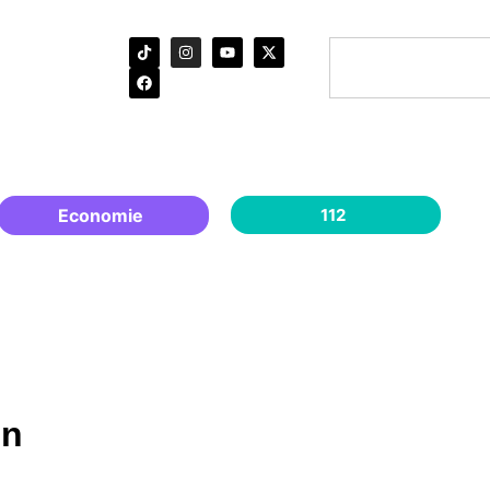
Economie
112
jn