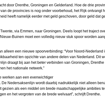
racht door Drenthe, Groningen en Gelderland. Hoe de drie provi
van de provincies is nog onder voorbehoud, het Rijk ontvangt h
heid heeft namelijk eerder met geld geschoven, door geld dat g
Twente, via Emmen, naar Groningen. Deels loopt het traject ov
uw-Buinen moet een volledig nieuw stuk spoor worden aangel
an alleen een nieuwe spoorverbinding: “Voor Noord-Nederland is
reikbaarheid ten opzichte van andere delen van Nederland. Dit w
lijn draagt bij aan het beter verbinden van Groningen, Drenth
en het nationale netwerk.”
 te werken aan een evenwichtiger
De Nedersaksenlijn wordt daarbij nadrukkelijk niet alleen benad
dt gezien als een middel om brede maatschappelijke ambities te
n en het vergroten van de brede welvaart”, schrijft Drenthe.