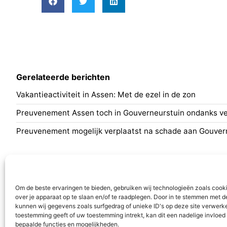
Gerelateerde berichten
Vakantieactiviteit in Assen: Met de ezel in de zon
Preuvenement Assen toch in Gouverneurstuin ondanks ve
Preuvenement mogelijk verplaatst na schade aan Gouver
Nieuws
Programm
Algemeen
Aa en Hun
Om de beste ervaringen te bieden, gebruiken wij technologieën zoals cook
Aa en Hunze
Assen
over je apparaat op te slaan en/of te raadplegen. Door in te stemmen met 
Assen
Tynaarlo
kunnen wij gegevens zoals surfgedrag of unieke ID's op deze site verwerke
toestemming geeft of uw toestemming intrekt, kan dit een nadelige invloe
Midden-Drenthe
bepaalde functies en mogelijkheden.