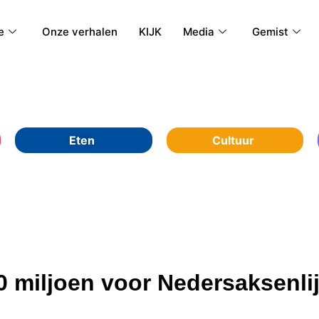
e
Onze verhalen
KIJK
Media
Gemist
Eten
Cultuur
0 miljoen voor Nedersaksenli