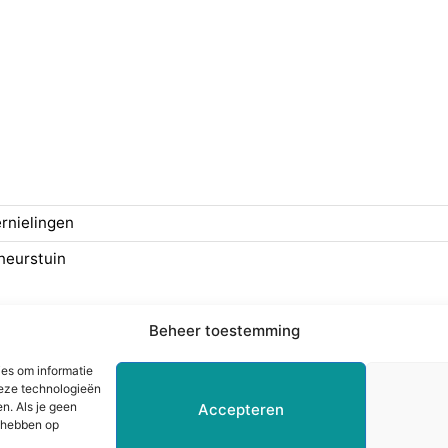
rnielingen
neurstuin
ering
Juridisch
Beheer toestemming
ze
Statuten
ies om informatie
Klachtenprocedure
deze technologieën
Cookieverklaring
n. Als je geen
Accepteren
d hebben op
Privacyverklaring