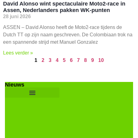
David Alonso wint spectaculaire Moto2-race in
Assen, Nederlanders pakken WK-punten
28 juni 2026
ASSEN – David Alonso heeft de Moto2-race tijdens de
Dutch TT op zijn naam geschreven. De Colombiaan trok na
een spannende strijd met Manuel Gonzalez
Lees verder »
1
2
3
4
5
6
7
8
9
10
Nieuws