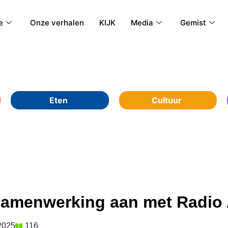
e
Onze verhalen
KIJK
Media
Gemist
Eten
Cultuur
 samenwerking aan met Radio
2025
116