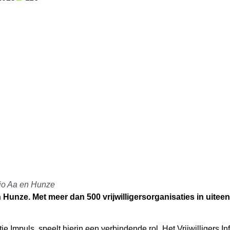
io Aa en Hunze
en Hunze. Met meer dan 500 vrijwilligersorganisaties in uit
e Impuls, speelt hierin een verbindende rol. Het Vrijwilligers In