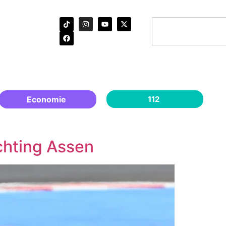
Economie
112
chting Assen