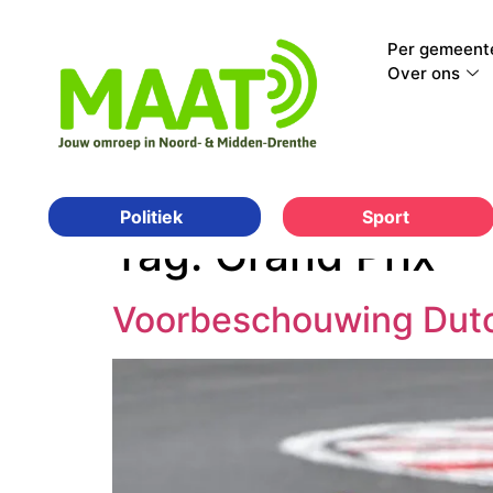
Per gemeent
Over ons
Sport
Politiek
Tag:
Grand Prix
Voorbeschouwing Dutch