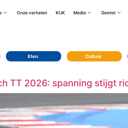
e
Onze verhalen
KIJK
Media
Gemist
Eten
Cultuur
 TT 2026: spanning stijgt ri