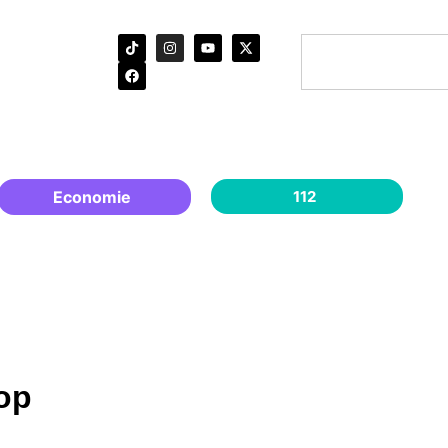
Economie
112
oop