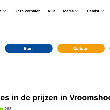
e
Onze verhalen
KIJK
Media
Gemist
Eten
Cultuur
ies in de prijzen in Vroomsh
263