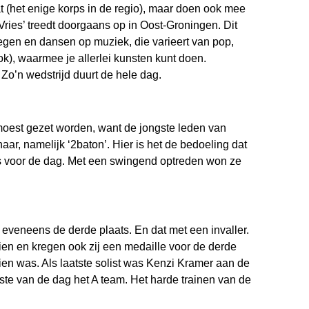
t (het enige korps in de regio), maar doen ook mee
Vries’ treedt doorgaans op in Oost-Groningen. Dit
ewegen en dansen op muziek, die varieert van pop,
tok), waarmee je allerlei kunsten kunt doen.
 Zo’n wedstrijd duurt de hele dag.
 moest gezet worden, want de jongste leden van
r, namelijk ‘2baton’. Hier is het de bedoeling dat
ns voor de dag. Met een swingend optreden won ze
eveneens de derde plaats. En dat met een invaller.
zien en kregen ook zij een medaille voor de derde
zien was. Als laatste solist was Kenzi Kramer aan de
te van de dag het A team. Het harde trainen van de