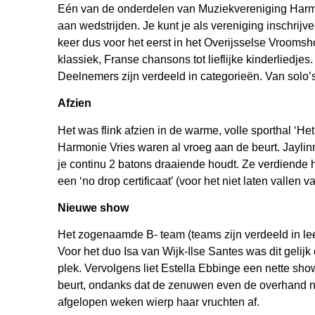
Eén van de onderdelen van Muziekvereniging Harmoni
aan wedstrijden. Je kunt je als vereniging inschrij
keer dus voor het eerst in het Overijsselse Vroomsho
klassiek, Franse chansons tot lieflijke kinderliedje
Deelnemers zijn verdeeld in categorieën. Van solo’s,
Afzien
Het was flink afzien in de warme, volle sporthal ‘
Harmonie Vries waren al vroeg aan de beurt. Jaylin
je continu 2 batons draaiende houdt. Ze verdiende
een ‘no drop certificaat’ (voor het niet laten vallen v
Nieuwe show
Het zogenaamde B- team (teams zijn verdeeld in lee
Voor het duo Isa van Wijk-Ilse Santes was dit gelij
plek. Vervolgens liet Estella Ebbinge een nette show
beurt, ondanks dat de zenuwen even de overhand na
afgelopen weken wierp haar vruchten af.