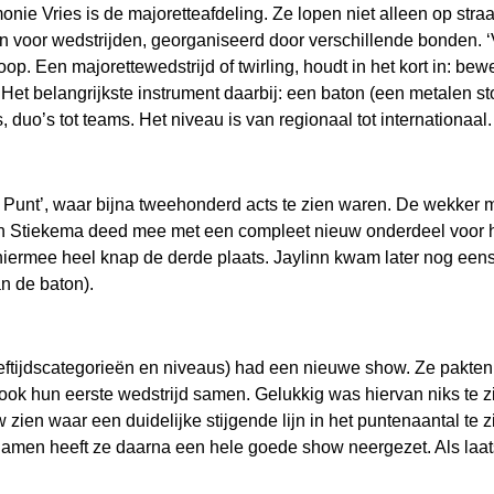
e Vries is de majoretteafdeling. Ze lopen niet alleen op straa
ven voor wedstrijden, georganiseerd door verschillende bonden. ‘
op. Een majorettewedstrijd of twirling, houdt in het kort in: b
s. Het belangrijkste instrument daarbij: een baton (een metalen s
 duo’s tot teams. Het niveau is van regionaal tot internationaal.
Het Punt’, waar bijna tweehonderd acts te zien waren. De wekker
n Stiekema deed mee met een compleet nieuw onderdeel voor haa
 hiermee heel knap de derde plaats. Jaylinn kwam later nog ee
an de baton).
ftijdscategorieën en niveaus) had een nieuwe show. Ze pakten 
k ook hun eerste wedstrijd samen. Gelukkig was hiervan niks te 
 zien waar een duidelijke stijgende lijn in het puntenaantal te 
men heeft ze daarna een hele goede show neergezet. Als laats