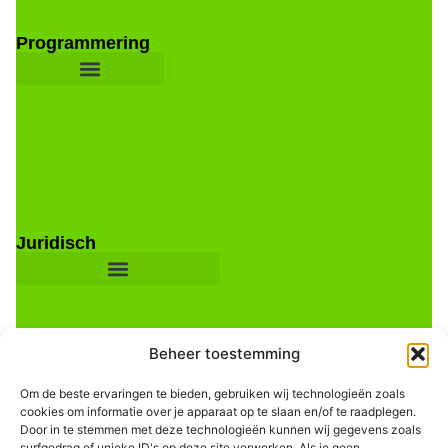
Programmering
Juridisch
Beheer toestemming
Om de beste ervaringen te bieden, gebruiken wij technologieën zoals
cookies om informatie over je apparaat op te slaan en/of te raadplegen.
Door in te stemmen met deze technologieën kunnen wij gegevens zoals
Informatie
surfgedrag of unieke ID's op deze site verwerken. Als je geen