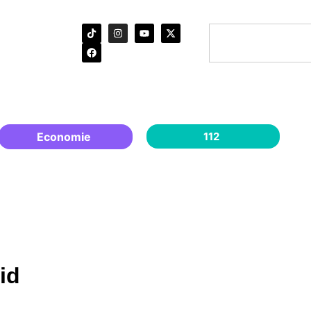
Economie
112
id