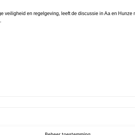
e veiligheid en regelgeving, leeft de discussie in Aa en Hunze
.
ering
Juridisch
Beheer toestemming