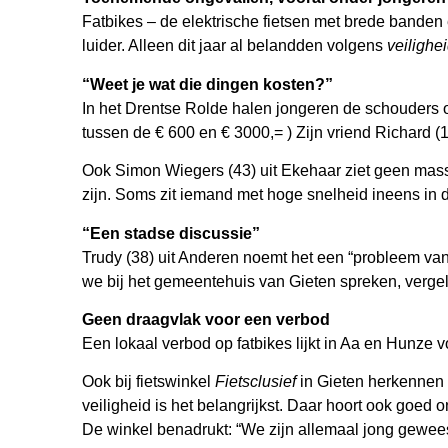
Fatbikes – de elektrische fietsen met brede banden e
luider. Alleen dit jaar al belandden volgens
veilighei
“Weet je wat die dingen kosten?”
In het Drentse Rolde halen jongeren de schouders op 
tussen de € 600 en € 3000,= ) Zijn vriend Richard (1
Ook Simon Wiegers (43) uit Ekehaar ziet geen massal
zijn. Soms zit iemand met hoge snelheid ineens in d
“Een stadse discussie”
Trudy (38) uit Anderen noemt het een “probleem van 
we bij het gemeentehuis van Gieten spreken, vergelij
Geen draagvlak voor een verbod
Een lokaal verbod op fatbikes lijkt in Aa en Hunze voo
Ook bij fietswinkel
Fietsclusief
in Gieten herkennen z
veiligheid is het belangrijkst. Daar hoort ook goed o
De winkel benadrukt: “We zijn allemaal jong gewees