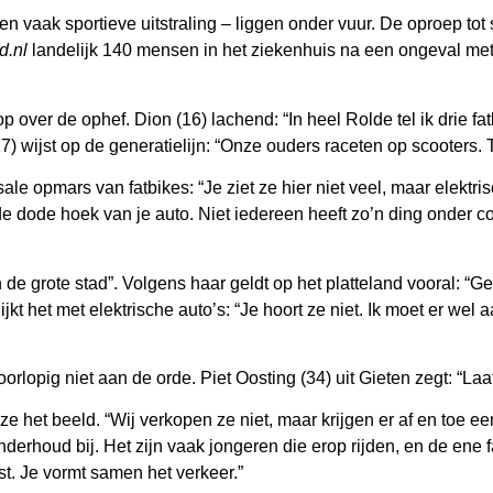
n vaak sportieve uitstraling – liggen onder vuur. De oproep tot 
d.nl
landelijk 140 mensen in het ziekenhuis na een ongeval met 
over de ophef. Dion (16) lachend: “In heel Rolde tel ik drie fat
7) wijst op de generatielijn: “Onze ouders raceten op scooters. 
e opmars van fatbikes: “Je ziet ze hier niet veel, maar elektri
e dode hoek van je auto. Niet iedereen heeft zo’n ding onder co
de grote stad”. Volgens haar geldt op het platteland vooral: “Ge
kt het met elektrische auto’s: “Je hoort ze niet. Ik moet er wel
rlopig niet aan de orde. Piet Oosting (34) uit Gieten zegt: “Laat 
e het beeld. “Wij verkopen ze niet, maar krijgen er af en toe e
nderhoud bij. Het zijn vaak jongeren die erop rijden, en de ene fa
t. Je vormt samen het verkeer.”