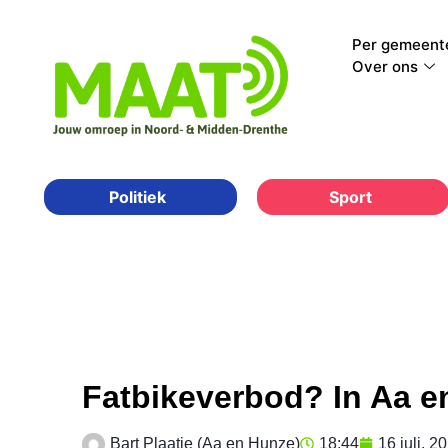
Per gemeent
Over ons
Sport
Politiek
Fatbikeverbod? In Aa en
Bart Plaatje (Aa en Hunze)
18:44
16 juli, 2