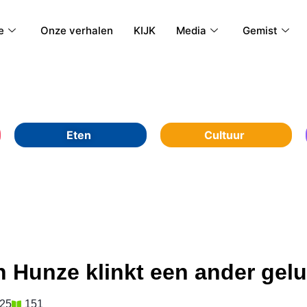
e
Onze verhalen
KIJK
Media
Gemist
Eten
Cultuur
 Hunze klinkt een ander gelu
025
151