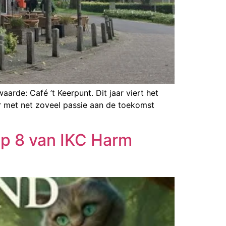
arde: Café ’t Keerpunt. Dit jaar viert het
er met net zoveel passie aan de toekomst
ep 8 van IKC Harm