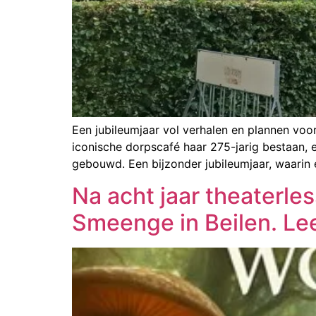
Een jubileumjaar vol verhalen en plannen voor 
iconische dorpscafé haar 275-jarig bestaan, 
gebouwd. Een bijzonder jubileumjaar, waarin 
Na acht jaar theaterl
Smeenge in Beilen. Le