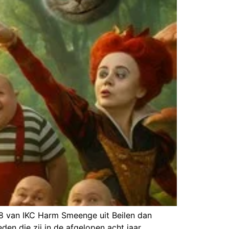
 8 van IKC Harm Smeenge uit Beilen dan
den die zij in de afgelopen acht jaar