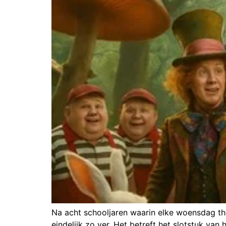
Na acht schooljaren waarin elke woensdag th
eindelijk zo ver. Het betreft het slotstuk va