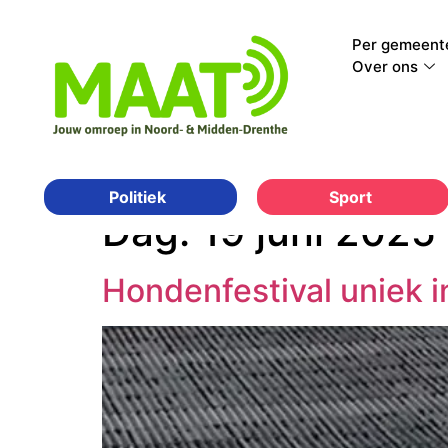
Per gemeent
Over ons
Sport
Politiek
Dag:
19 juni 2025
Hondenfestival uniek 