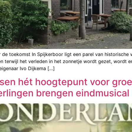
de toekomst In Spijkerboor ligt een parel van historische wa
en terwijl het verleden in het zonnetje wordt gezet, wordt 
eigenaar Ivo Dijkema […]
essen hét hoogtepunt voor gro
erlingen brengen eindmusical