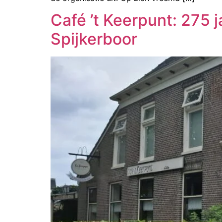
Café ’t Keerpunt: 275
Spijkerboor