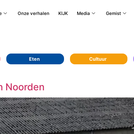
e
Onze verhalen
KIJK
Media
Gemist
Eten
Cultuur
in Noorden