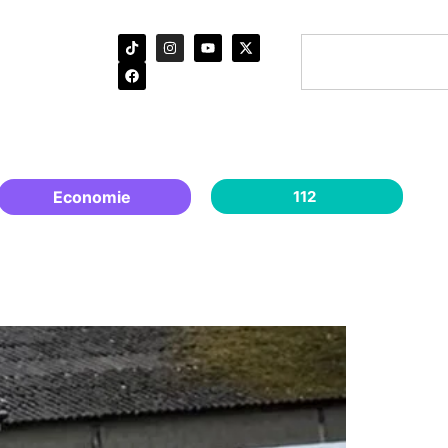
Economie
112