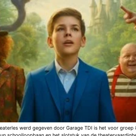
eaterles werd gegeven door Garage TDI is het voor groep
n hun schoolloopbaan en het slotstuk van de theatervaardighe