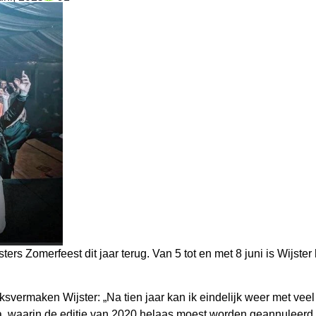
rs Zomerfeest dit jaar terug. Van 5 tot en met 8 juni is Wijster h
ksvermaken Wijster: „Na tien jaar kan ik eindelijk weer met ve
, waarin de editie van 2020 helaas moest worden geannuleerd, 