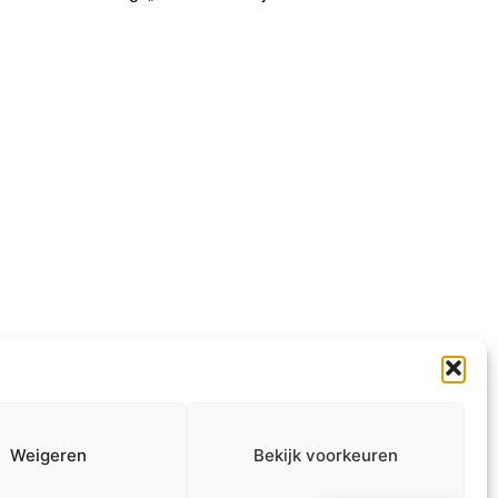
Informatie
Info MAAT
ANBI
Over ons
Weigeren
Bekijk voorkeuren
Contact