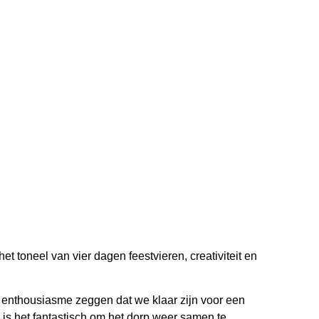
et toneel van vier dagen feestvieren, creativiteit en
el enthousiasme zeggen dat we klaar zijn voor een
is het fantastisch om het dorp weer samen te