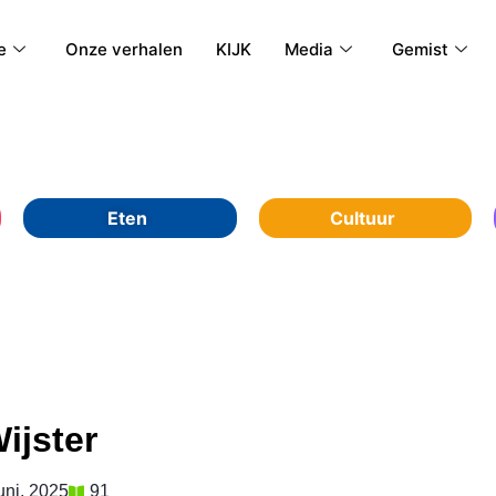
e
Onze verhalen
KIJK
Media
Gemist
Eten
Cultuur
ijster
uni, 2025
91