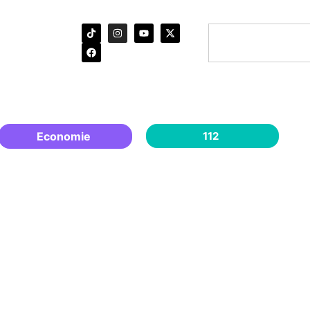
Economie
112