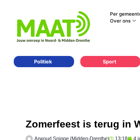
Per gemeent
Over ons
Sport
Politiek
Zomerfeest is terug in W
Arwoud Snippe (Midden-Drenthe)
13:18
4 j