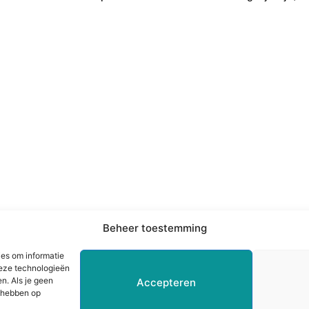
ering
Juridisch
Beheer toestemming
ze
Statuten
ies om informatie
Klachtenprocedure
deze technologieën
Cookieverklaring
n. Als je geen
Accepteren
d hebben op
Privacyverklaring