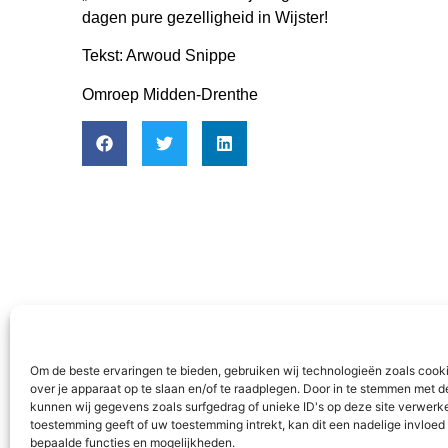
dagen pure gezelligheid in Wijster!
Tekst: Arwoud Snippe
Omroep Midden-Drenthe
Nieuws
Programm
Algemeen
Aa en Hun
Om de beste ervaringen te bieden, gebruiken wij technologieën zoals cook
Aa en Hunze
Assen
over je apparaat op te slaan en/of te raadplegen. Door in te stemmen met 
Assen
Tynaarlo
kunnen wij gegevens zoals surfgedrag of unieke ID's op deze site verwerke
toestemming geeft of uw toestemming intrekt, kan dit een nadelige invloe
Midden-Drenthe
bepaalde functies en mogelijkheden.