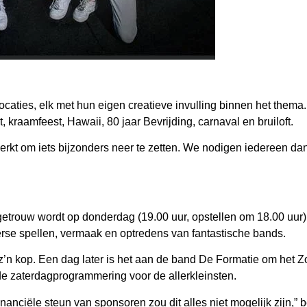
caties, elk met hun eigen creatieve invulling binnen het thema. 
, kraamfeest, Hawaii, 80 jaar Bevrijding, carnaval en bruiloft.
rkt om iets bijzonders neer te zetten. We nodigen iedereen dan
egetrouw wordt op donderdag (19.00 uur, opstellen om 18.00 uur
rse spellen, vermaak en optredens van fantastische bands.
’n kop. Een dag later is het aan de band De Formatie om het Zome
de zaterdagprogrammering voor de allerkleinsten.
inanciële steun van sponsoren zou dit alles niet mogelijk zijn,” b