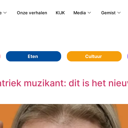
e
Onze verhalen
KIJK
Media
Gemist
Eten
Cultuur
triek muzikant: dit is het ni