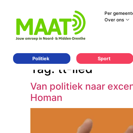
Per gemeent
Over ons
Sport
Politiek
Tag:
tt-lied
Van politiek naar excen
Homan