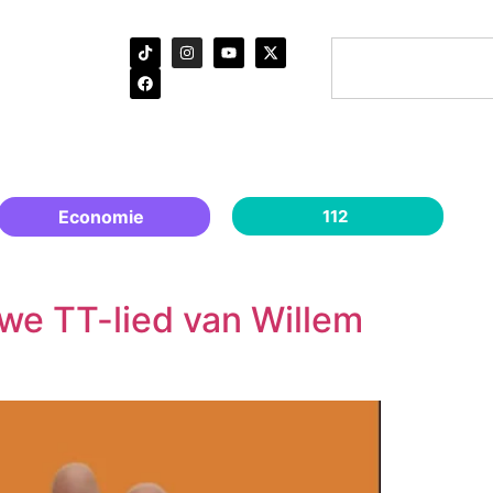
Economie
112
euwe TT-lied van Willem