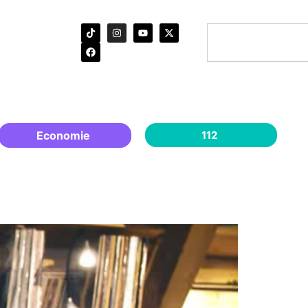
Economie
112