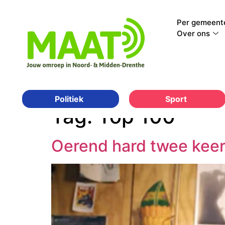
Per gemeent
Over ons
Sport
Politiek
Tag:
Top 100
Oerend hard twee keer 