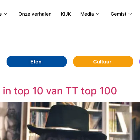
e
Onze verhalen
KIJK
Media
Gemist
Eten
Cultuur
in top 10 van TT top 100