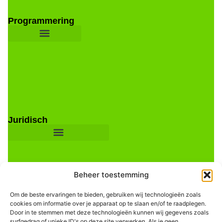
Programmering
Juridisch
Beheer toestemming
Om de beste ervaringen te bieden, gebruiken wij technologieën zoals
cookies om informatie over je apparaat op te slaan en/of te raadplegen.
Door in te stemmen met deze technologieën kunnen wij gegevens zoals
Informatie
surfgedrag of unieke ID's op deze site verwerken. Als je geen