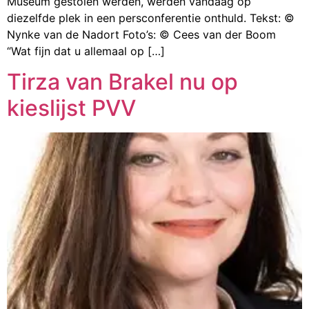
Museum gestolen werden, werden vandaag op
diezelfde plek in een persconferentie onthuld. Tekst: ©
Nynke van de Nadort Foto’s: © Cees van der Boom
“Wat fijn dat u allemaal op […]
Tirza van Brakel nu op
kieslijst PVV