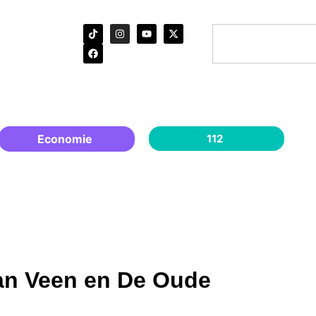
Economie
112
an Veen en De Oude