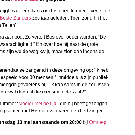
rijgt maar één kans om het goed te doen”, vertelt de
Beste Zangers
zes jaar geleden. Toen zong hij het
Tellen’.
g aan bod. Zo vertelt Bos over ouder worden: “De
waarachtigheid.” En over hoe hij naar de grote
oms zijn we de weg kwijt, maar zien dan ineens de
Veenendaalse zanger al in deze omgeving op: “Ik heb
espeeld voor 30 mensen.” Inmiddels is zijn publiek
gemengde gevoelens bij. “Ik kan soms in de coulissen
en: wat doen al die mensen in de zaal?”
 nummer ‘
Mooier met de tijd
‘, die hij heeft gezongen
nog samen met Herman van Veen een lied zingen.”
nsdag 13 mei aanstaande om 20:00
bij
Omroep