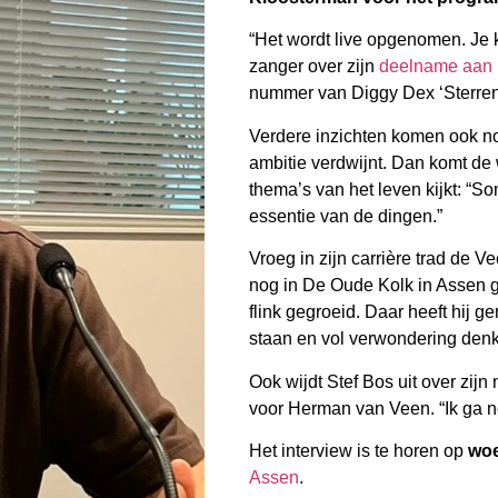
“Het wordt live opgenomen. Je k
zanger over zijn
deelname aan 
nummer van Diggy Dex ‘Sterren 
Verdere inzichten komen ook no
ambitie verdwijnt. Dan komt de 
thema’s van het leven kijkt: “S
essentie van de dingen.”
Vroeg in zijn carrière trad de 
nog in De Oude Kolk in Assen g
flink gegroeid. Daar heeft hij 
staan en vol verwondering denk
Ook wijdt Stef Bos uit over zijn
voor Herman van Veen. “Ik ga 
Het interview is te horen op
woe
Assen
.