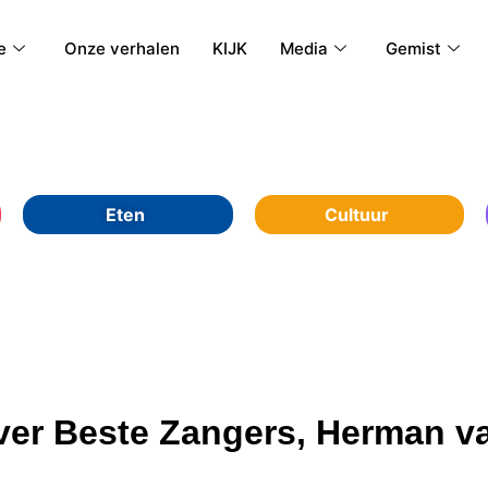
e
Onze verhalen
KIJK
Media
Gemist
Eten
Cultuur
ver Beste Zangers, Herman v