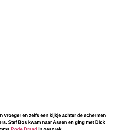
an vroeger en zelfs een kijkje achter de schermen
ers. Stef Bos kwam naar Assen en ging met Dick
ramma
Rode Draad
in gesprek.