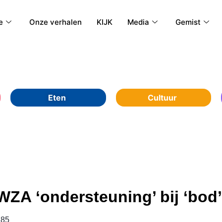
e
Onze verhalen
KIJK
Media
Gemist
Eten
Cultuur
WZA ‘ondersteuning’ bij ‘bo
85