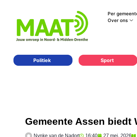
Per gemeent
Over ons
Sport
Politiek
Gemeente Assen biedt 
Nynke van de Nadort
16:40
27 mei, 2026