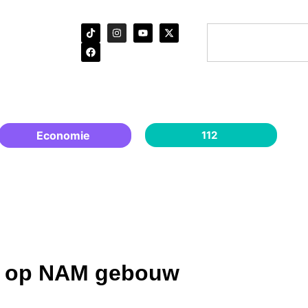
Economie
112
d’ op NAM gebouw