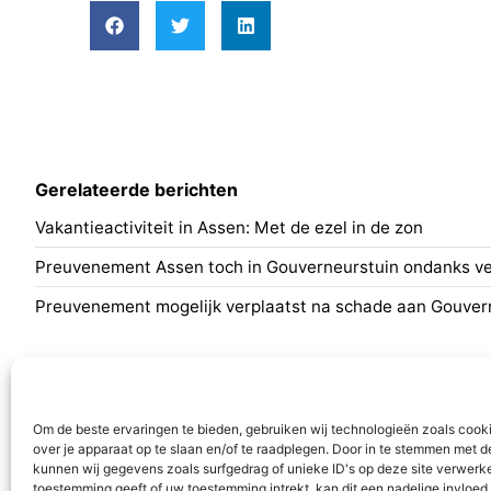
Gerelateerde berichten
Vakantieactiviteit in Assen: Met de ezel in de zon
Preuvenement Assen toch in Gouverneurstuin ondanks ve
Preuvenement mogelijk verplaatst na schade aan Gouver
Nieuws
Programm
Algemeen
Aa en Hun
Om de beste ervaringen te bieden, gebruiken wij technologieën zoals cook
Aa en Hunze
Assen
over je apparaat op te slaan en/of te raadplegen. Door in te stemmen met 
Assen
Tynaarlo
kunnen wij gegevens zoals surfgedrag of unieke ID's op deze site verwerke
toestemming geeft of uw toestemming intrekt, kan dit een nadelige invloe