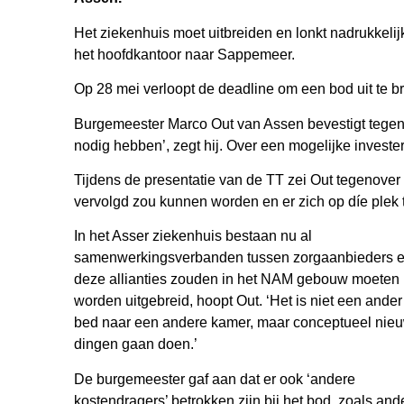
Het ziekenhuis moet uitbreiden en lonkt nadrukkel
het hoofdkantoor naar Sappemeer.
Op 28 mei verloopt de deadline om een bod uit te b
Burgemeester Marco Out van Assen bevestigt tegen
nodig hebben’, zegt hij. Over een mogelijke investering
Tijdens de presentatie van de TT zei Out tegenove
vervolgd zou kunnen worden en er zich op díe plek
In het Asser ziekenhuis bestaan nu al
samenwerkingsverbanden tussen zorgaanbieders 
deze allianties zouden in het NAM gebouw moeten
worden uitgebreid, hoopt Out. ‘Het is niet een ander
bed naar een andere kamer, maar conceptueel nie
dingen gaan doen.’
De burgemeester gaf aan dat er ook ‘andere
kostendragers’ betrokken zijn bij het bod, zoals and