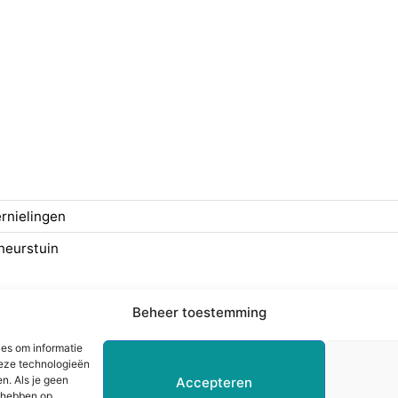
rnielingen
neurstuin
ering
Juridisch
Beheer toestemming
ze
Statuten
ies om informatie
Klachtenprocedure
deze technologieën
Cookieverklaring
n. Als je geen
Accepteren
d hebben op